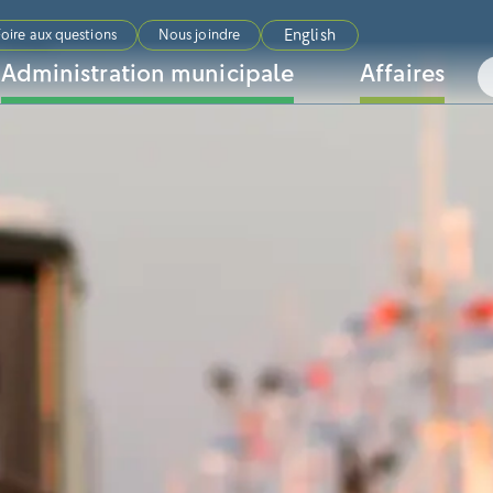
English
oire aux questions
Nous joindre
Administration municipale
Affaires