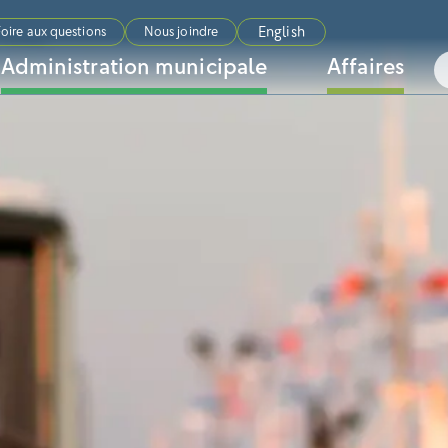
English
oire aux questions
Nous joindre
Administration municipale
Affaires