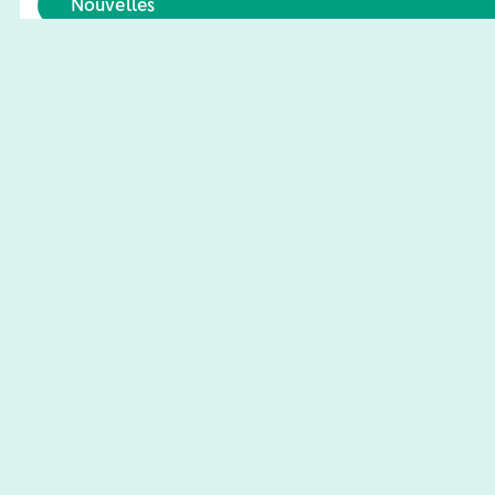
Nouvelles
Vente par soumission de l’ancien bâtiment du
17 JUILLET 2026
En savoir plus
Nouvelles
OFFRE D’EMPLOI – JOURNALIER OU JOURN
4 MAI 2026
En savoir plus